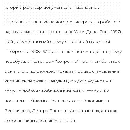
І
сторик, режисер-документаліст, сценарист.
Ігор Малахов знаний за його режисерською роботою
над фундаментальною стрічкою “Своя Доля. Сон” (1997).
Цей документальний фільму створений із архівної
кінохроніки 1908-1930 років. Більшість матеріалів фільму
перебувала під грифом “секретно” протягом багатьох
років. У стрічці режисер показав процес становлення
України як держави. Завдяки цьому фільму українці
вперше побачили обличчя визначних історичних
постатей — Михайла Грушевського, Володимира
Винниченка, Дмитра Яворницького та інших, а також
довоєнні види десятків міст та сіл.