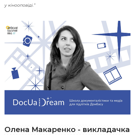
у кінооповіді.”
Олена Макаренко - викладачка