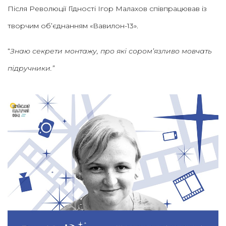
Після Революції Гідності Ігор Малахов співпрацював із
творчим об’єднанням «Вавилон-13».
“
Знаю секрети монтажу, про які сором’язливо мовчать
підручники.”