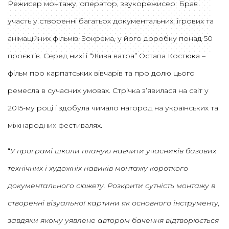
Режисер монтажу, оператор, звукорежисер. Брав
участь у створенні багатьох документальних, ігрових та
анімаційних фільмів. Зокрема, у його доробку понад 50
проєктів. Серед нихі і “Жива ватра” Остапа Костюка –
фільм про карпатських вівчарів та про долю цього
ремесла в сучасних умовах. Стрічка з’явилася на світ у
2015-му році і здобула чимало нагород на українських та
міжнародних фестивалях.
“
У програмі школи планую навчити учасників базових
технічних і художніх навиків монтажу короткого
документального сюжету. Розкрити сутність монтажу в
створенні візуальної картини як основного інструменту,
завдяки якому уявлене автором бачення відтворюється