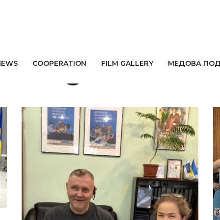
 Artiugina
NEWS
СOOPERATION
FILM GALLERY
МЕДОВА ПО