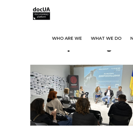
Автор:
Larysa
WHO ARE WE
WHAT WE DO