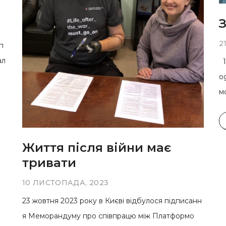
З
2
п
ал
1
o
мо
Життя після війни має
тривати
10 ЛИСТОПАДА, 2023
23 жовтня 2023 року в Києві відбулося підписанн
я Меморандуму про співпрацю між Платформо