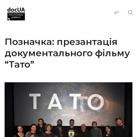
Позначка:
презантація
документального фільму
“Тато”