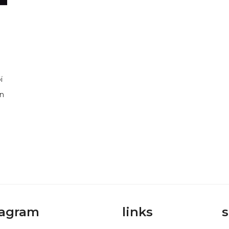
ї
in
tagram
links
s