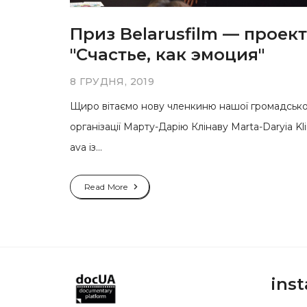
Приз Belarusfilm — проект
"Счастье, как эмоция"
8 ГРУДНЯ, 2019
Щиро вітаємо нову членкиню нашої громадсько
організації Марту-Дарію Клінаву Marta-Daryia Kl
ava із...
Read More
ins