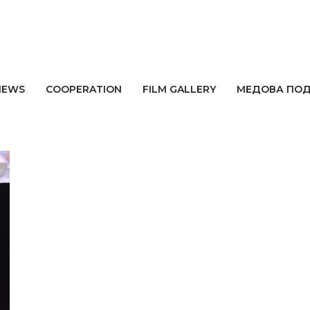
астье
NEWS
СOOPERATION
FILM GALLERY
МЕДОВА ПО