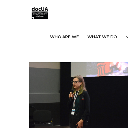
Позначка:
Сч
WHO ARE WE
WHAT WE DO