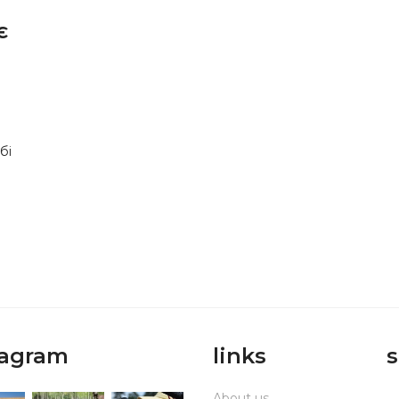
є
бі
tagram
links
s
About us