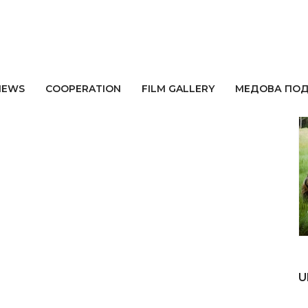
A
NEWS
СOOPERATION
FILM GALLERY
МЕДОВА ПО
U