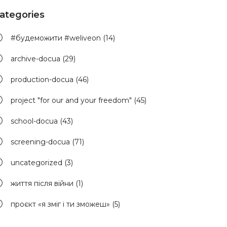
ategories
#будеможити #weliveon
(14)
archive-docua
(29)
production-docua
(46)
project "for our and your freedom"
(45)
school-docua
(43)
screening-docua
(71)
uncategorized
(3)
життя після війни
(1)
проєкт «я зміг і ти зможеш»
(5)