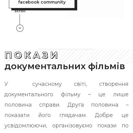
facebook community
scroll
П О К А З И
документальних фільмів
У сучасному світі, створення
документального фільму – це лише
половина справи. Друга половина –
показати його глядачам. Добре це
усвідомлюючи, організовуємо покази по