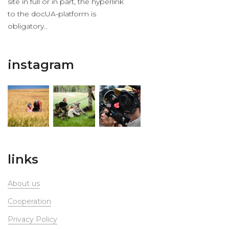
site in full or in part, the hyperlink
to the docUA-platform is
obligatory..
instagram
links
About us
Сooperation
Privacy Policy