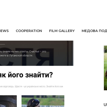
NEWS
СOOPERATION
FILM GALLERY
МЕДОВА ПО
A
U