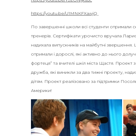
https://youtu.be/U1MNKFXawjQ
По завершенні школи всі студенти отримали сер
тренерів. Сертифікати урочисто вручала Ларис
надихала випускників на майбутні звершення. 
отримали і дорослі, які активно до нього долуч
фортеця” та вчителі шкіл міста Щастя. Проект 
дружба, які виникли за два тижні проекту, нади
дітям. Проект реалізовано за підтримки Посол
Америки!