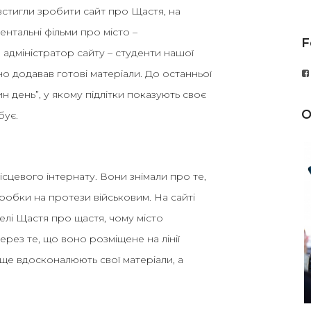
встигли зробити сайт про Щастя, на
ентальні фільми про місто –
F
 та адміністратор сайту – студенти нашої
но додавав готові матеріали. До останньої
ин день”, у якому підлітки показують своє
O
бує.
сцевого інтернату. Вони знімали про те,
робки на протези військовим. На сайті
лі Щастя про щастя, чому місто
через те, що воно розміщене на лінії
 ще вдосконалюють свої матеріали, а