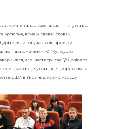
тифікати та, що важливіше, – напуття від
а Артюгіна, вона ж своїми словам
Щирі подяки від учасників проекту
алися і допомагали – ГО “Культурна
завершився, але щастя триває 🙂 Довіра та
хають і даюсь відчуття щастя, дорослим та
ьства США в Україні, дякуємо народу