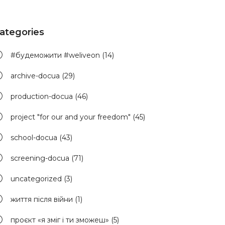
ategories
#будеможити #weliveon
(14)
archive-docua
(29)
production-docua
(46)
project "for our and your freedom"
(45)
school-docua
(43)
screening-docua
(71)
uncategorized
(3)
життя після війни
(1)
проєкт «я зміг і ти зможеш»
(5)