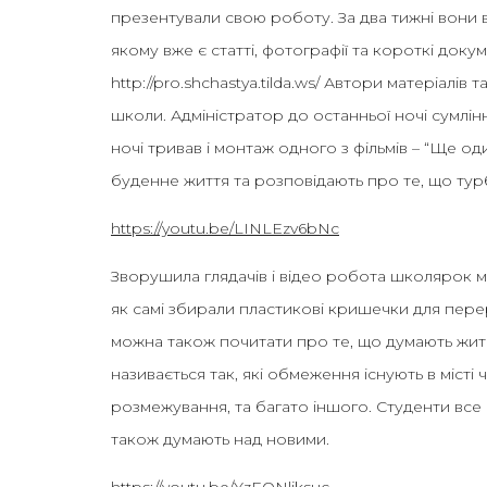
презентували свою роботу. За два тижні вони 
якому вже є статті, фотографії та короткі докум
http://pro.shchastya.tilda.ws/ Автори матеріалів
школи. Адміністратор до останньої ночі сумлін
ночі тривав і монтаж одного з фільмів – “Ще од
буденне життя та розповідають про те, що тур
https://youtu.be/LINLEzv6bNc
Зворушила глядачів і відео робота школярок мі
як самі збирали пластикові кришечки для пере
можна також почитати про те, що думають жите
називається так, які обмеження існують в місті 
розмежування, та багато іншого. Студенти все
також думають над новими.
https://youtu.be/YzEONljksuc