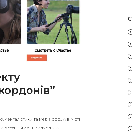
C
кту
 кордонів”
ументалістики та медіа docUA в місті
 У останній день випускники