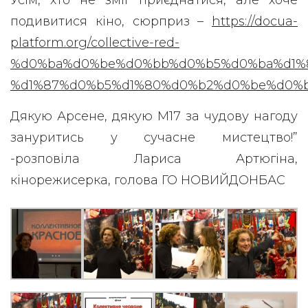
Усім, хто не зміг приєднатися, але хоче
подивитися кіно, сюрприз –
https://docua-
platform.org/collective-red-
%d0%ba%d0%be%d0%bb%d0%b5%d0%ba%d1%
%d1%87%d0%b5%d1%80%d0%b2%d0%be%d0%
Дякую Арсене, дякую М17 за чудову нагоду
зануритись у сучасне мистецтво!”
-розповіла Лариса Артюгіна,
кінорежисерка, голова ГО НОВИЙДОНБАС