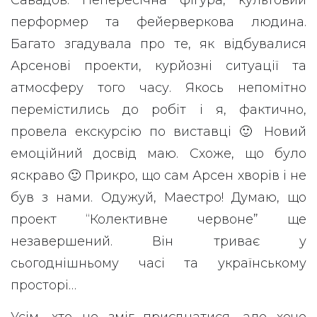
Савадов. Непересічна фігура, культовий
перформер та фейерверкова людина.
Багато згадувала про те, як відбувалися
Арсенові проекти, курйозні ситуації та
атмосферу того часу. Якось непомітно
перемістились до робіт і я, фактично,
провела екскурсію по виставці 🙂 Новий
емоційний досвід маю. Схоже, що було
яскраво 🙂 Прикро, що сам Арсен хворів і не
був з нами. Одужуй, Маестро! Думаю, що
проект “Колективне червоне” ще
незавершений. Він триває у
сьогоднішньому часі та українському
просторі…