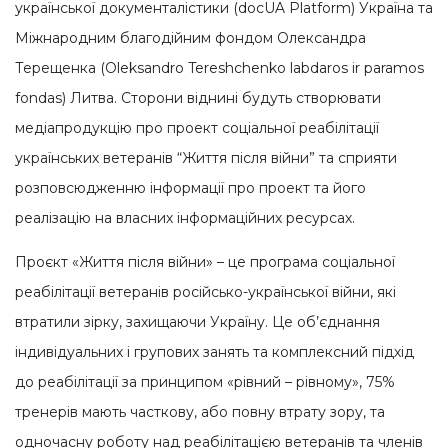
української документалістики (docUA Platform) Україна та
Міжнародним благодійним фондом Олександра
Терещенка (Oleksandro Tereshchenko labdaros ir paramos
fondas) Литва.
Сторони віднині будуть створювати
медіапродукцію про проект соціальної реабілітації
українських ветеранів “Життя після війни” та сприяти
розповсюдженню інформації про проект та його
реалізацію на власних інформаційних ресурсах.
Проєкт «Життя після війни» – це програма соціальної
реабілітації ветеранів російсько-української війни, які
втратили зірку, захищаючи Україну.
Це об’єднання
індивідуальних і групових занять та комплексний підхід
до реабілітації за принципом «рівний – рівному», 75%
тренерів мають часткову, або повну втрату зору, та
одночасну роботу над реабілітацією ветеранів та членів