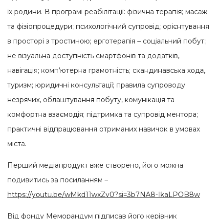
їх родини.
В програмі реабілітації: фізична терапія;
масаж
та фізіопроцедури;
психологічний супровід;
орієнтування
в просторі з тростиною;
ерготерапія – соціальний побут;
не візуальна доступність смартфонів та додатків,
навігація;
комп’ютерна грамотність;
скандинавська хода,
туризм;
юридичні консультації;
правила супроводу
незрячих, облаштування побуту, комунікація та
комфортна взаємодія;
підтримка та супровід ментора;
практичні відпрацювання отриманих навичок в умовах
міста.
Перший медіапродукт вже створено, його можна
подивитись за посиланням –
https://youtu.be/wMkd11wxZv0?si=3b7NA8-IkaLPOB8w
Від фонду Меморандум підписав його керівник