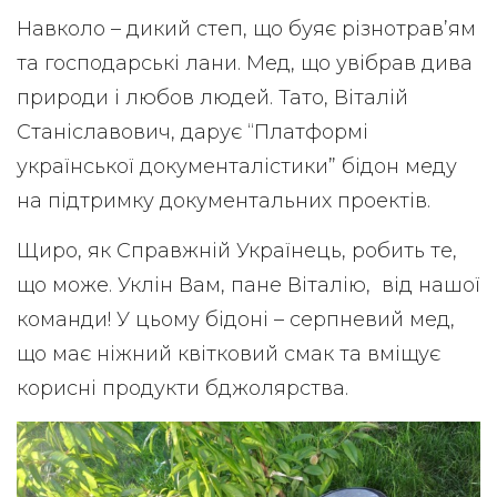
Навколо – дикий степ, що буяє різнотрав’ям
та господарські лани. Мед, що увібрав дива
природи і любов людей. Тато, Віталій
Станіславович, дарує “Платформі
української документалістики” бідон меду
на підтримку документальних проектів.
Щиро, як Справжній Українець, робить те,
що може. Уклін Вам, пане Віталію, від нашої
команди! У цьому бідоні – серпневий мед,
що має ніжний квітковий смак та вміщує
корисні продукти бджолярства.