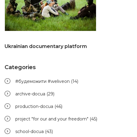
Ukrainian documentary platform
Categories
#будеможити #weliveon
(14)
archive-docua
(29)
production-docua
(46)
project "for our and your freedom"
(45)
school-docua
(43)