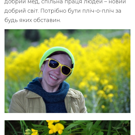
добрий мед, спільна праця людей – новий
добрий світ. Потрібно бути пліч-о-пліч за
будь яких обставин.