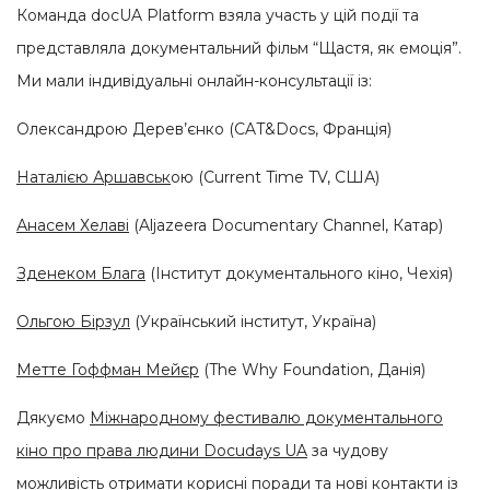
Команда docUA Platform взяла участь у цій події та
представляла документальний фільм “Щастя, як емоція”.
Ми мали індивідуальні онлайн-консультації із:
Олександрою Дерев’єнко (CAT&Docs, Франція)
Наталією Аршавськ
ою (Current Time TV, США)
Анасем Хелаві
(Aljazeera Documentary Channel, Катар)
Зденеком Блага
(Інститут документального кіно, Чехія)
Ольгою Бірзул
(Український інститут, Україна)
Метте Гоффман Мейєр
(The Why Foundation, Данія)
Дякуємо
Міжнародному фестивалю документального
кіно про права людини Docudays UA
за чудову
можливість отримати корисні поради та нові контакти із