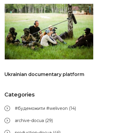
Ukrainian documentary platform
Categories
#будеможити #weliveon
(14)
archive-docua
(29)
production-docua
(46)