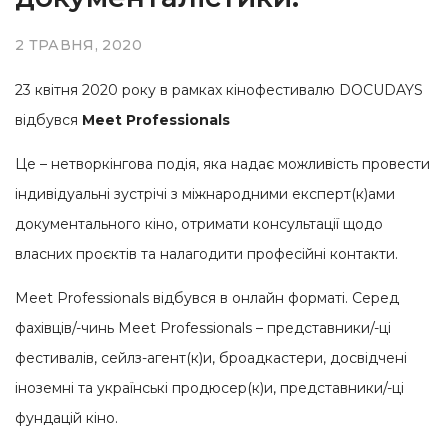
2 ТРАВНЯ, 2020
23 квітня 2020 року в рамках кінофестивалю DOCUDAYS
відбувся
Meet Professionals
Це – нетворкінгова подія, яка надає можливість провести
індивідуальні зустрічі з міжнародними експерт(к)ами
документального кіно, отримати консультації щодо
власних проєктів та налагодити професійні контакти.
Meet Professionals відбувся в онлайн форматі. Серед
фахівців/-чинь Meet Professionals – представники/-ці
фестивалів, сейлз-агент(к)и, броадкастери, досвідчені
іноземні та українські продюсер(к)и, представники/-ці
фундацій кіно.