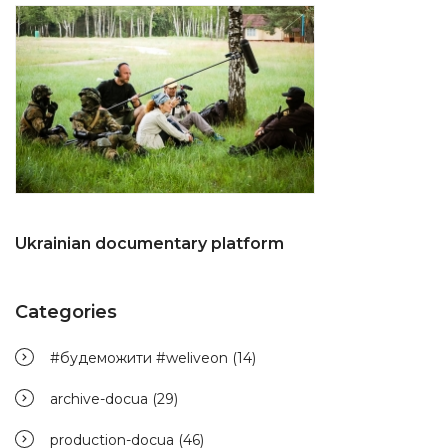
Ukrainian documentary platform
Categories
#будеможити #weliveon
(14)
archive-docua
(29)
production-docua
(46)