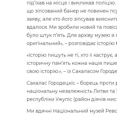
під’їхав на місце і викликав поліці
що зіпсований банер не повинен псу
заяву, але хто його зіпсував виясни
вдалося. Ми зробили новий та повіси
було штук п’ять. Для архіву музею 
оригінальний», – розповідає історію
«Історію пишуть не ті, хто її каструє, а
історичну пам’ять кожна нація пише
свою історію.», – із Сакаласом Горо
Сакалас Городецкіс – борець проти 
національну незалежність Литви та 
республіки Ужупіс (район діячів мист
Ми вдячні Національний музей Револ