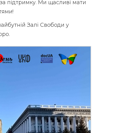
а підтримку. Ми щасливі мати
тями!
айбутній Залі Свободи у
оро.