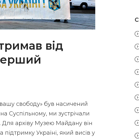
C
тримав від
перший
 вашу свободу» був насичений
на Суспільному, ми зустрічали
. Для архіву Музею Майдану він
 підтримку Україні, який висів у