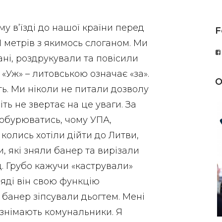
му в’їзді до нашої країни перед
F
1 метрів з якимось слоганом. Ми
ні, роздрукували та повісили
 «Уж» – литовською означає «за».
O
ть. Ми ніколи не питали дозволу
ть не звертає на це уваги. За
 обурюватись, чому УПА,
колись хотіли дійти до Литви,
, які зняли банер та вирізали
д. Грубо кажучи «кастрували»
ляді він свою функцію
 банер зіпсували дьогтем. Мені
 знімають комунальники. Я