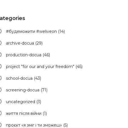
ategories
#будеможити #weliveon
(14)
archive-docua
(29)
production-docua
(46)
project "for our and your freedom"
(45)
school-docua
(43)
screening-docua
(71)
uncategorized
(3)
життя після війни
(1)
проєкт «я зміг і ти зможеш»
(5)