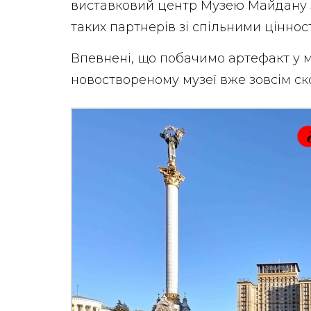
виставковий центр Музею Майдану з
таких партнерів зі спільними ціннос
Впевнені, що побачимо артефакт у м
новоствореному музеї вже зовсім ск