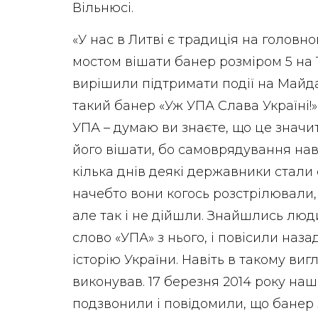
Вільнюсі.
«У нас в Литві є традиція на головно
мостом вішати банер розміром 5 на 
вирішили підтримати події на Майда
такий банер «Уж УПА Слава Україні!»
УПА – думаю ви знаєте, що це значи
його вішати, бо самоврядування наві
кілька днів деякі державники стали
начебто вони когось розстрілювали, 
але так і не дійшли. Знайшлись люди
слово «УПА» з нього, і повісили наза
історію України. Навіть в такому виг
виконував. 17 березня 2014 року наш
подзвонили і повідомили, що банер