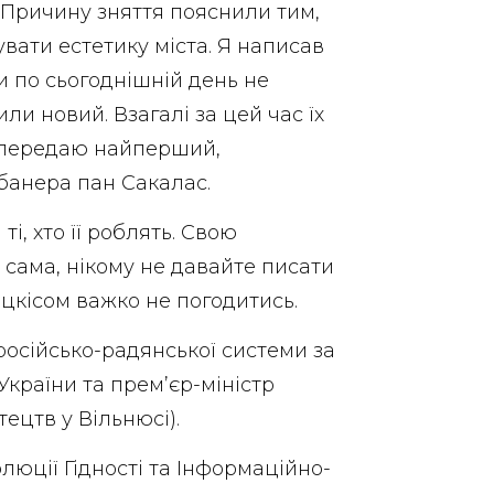
ю. Причину зняття пояснили тим,
вати естетику міста. Я написав
ти по сьогоднішній день не
ли новий. Взагалі за цей час їх
я передаю найперший,
 банера пан Сакалас.
 ті, хто її роблять. Свою
 сама, нікому не давайте писати
децкісом важко не погодитись.
російсько-радянської системи за
України та прем’єр-міністр
ецтв у Вільнюсі).
юції Гідності та Інформаційно-